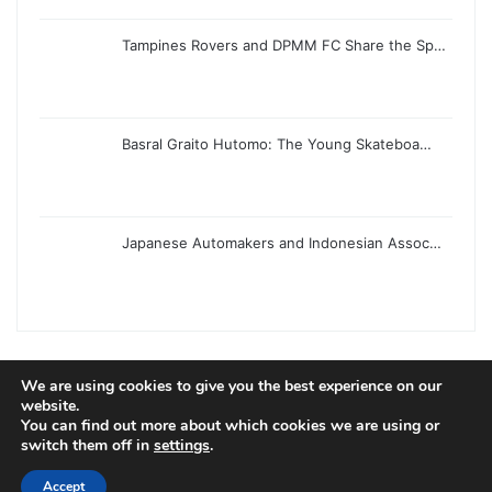
Tampines Rovers and DPMM FC Share the Sp…
Basral Graito Hutomo: The Young Skateboa…
Japanese Automakers and Indonesian Assoc…
We are using cookies to give you the best experience on our
© Copyright 2026, All Rights Reserved |
Jannah News Theme
website.
You can find out more about which cookies we are using or
by TieLabs
switch them off in
settings
.
Accept