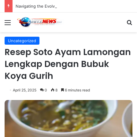
Navigating the Evolving Landscape of Digital Influence: Differentiating Key Opinion Leaders and Influencers for Strategic Marketing Success
Menu
S
Uncategorized
Resep Soto Ayam Lamongan
Lengkap Dengan Bubuk
Koya Gurih
April 25, 2025
0
8
6 minutes read